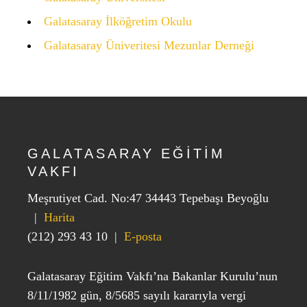
Galatasaray İlköğretim Okulu
Galatasaray Üniveritesi Mezunlar Derneği
GALATASARAY EĞİTİM
VAKFI
Meşrutiyet Cad. No:47 34443 Tepebaşı Beyoğlu
|
Harita
(212) 293 43 10
|
E-posta
Galatasaray Eğitim Vakfı’na Bakanlar Kurulu’nun
8/11/1982 gün, 8/5685 sayılı kararıyla vergi