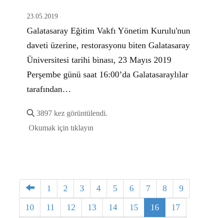
23.05.2019
Galatasaray Eğitim Vakfı Yönetim Kurulu'nun
daveti üzerine, restorasyonu biten Galatasaray
Üniversitesi tarihi binası, 23 Mayıs 2019
Perşembe günü saat 16:00’da Galatasaraylılar
tarafından…
3897 kez görüntülendi.
Okumak için tıklayın
1
2
3
4
5
6
7
8
9
10
11
12
13
14
15
16
17