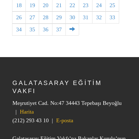
18
19
20
21
22
23
24
25
26
27
28
29
30
31
32
33
34
35
36
37
GALATASARAY EĞİTİM
VAKFI
Meşrutiyet Cad. No:47 34443 Tepebaşı Beyoğlu
|
Harita
(212) 293 43 10
|
E-posta
Galatasaray Eğitim Vakfı’na Bakanlar Kurulu’nun