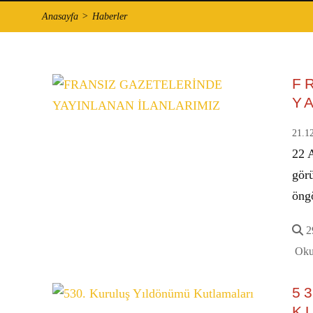
Anasayfa
Haberler
F
Y
21.1
22 A
görü
öngö
29
Oku
5
K