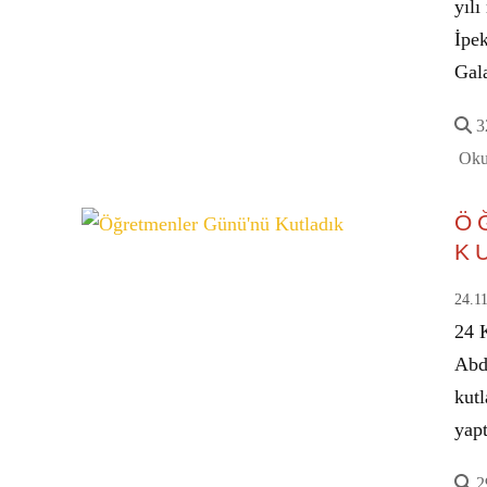
yıl
İpe
Gal
32
Oku
Ö
K
24.1
24 
Abd
kut
yap
29