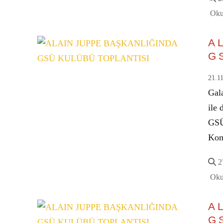
Oku
A
G
21.1
Gal
ile 
GSÜ
Kom
27
Oku
A
G