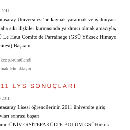
1.2011
atasaray Üniversitesi’ne kaynak yaratmak ve iş dünyası
daha sıkı ilişkiler kurmasında yardımcı olmak amacıyla,
 Le Haut Comité de Parrainage (GSÜ Yüksek Himaye
itesi) Başkanı …
kez görüntülendi.
mak için tıklayın
011 LYS SONUÇLARI
0.2011
tasaray Lisesi öğrencilerinin 2011 üniversite giriş
vları sonrası başarı
rumu:ÜNİVERSİTEFAKÜLTE BÖLÜM GSÜHukuk