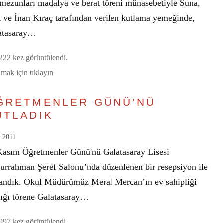
ı mezunları madalya ve berat töreni münasebetiyle Suna,
k ve İnan Kıraç tarafından verilen kutlama yemeğinde,
atasaray…
22 kez görüntülendi.
mak için tıklayın
ĞRETMENLER GÜNÜ'NÜ
UTLADIK
1.2011
Kasım Öğretmenler Günü'nü Galatasaray Lisesi
urrahman Şeref Salonu’nda düzenlenen bir resepsiyon ile
landık. Okul Müdürümüz Meral Mercan’ın ev sahipliği
tığı törene Galatasaray…
97 kez görüntülendi.