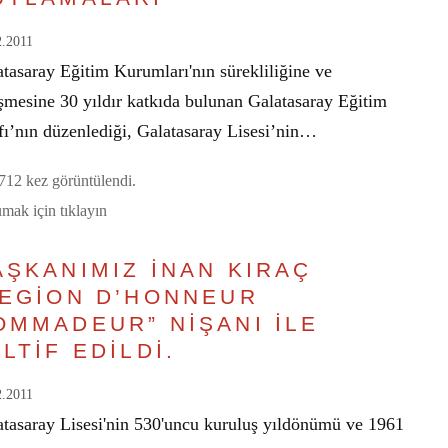
2.2011
tasaray Eğitim Kurumları'nın sürekliliğine ve
işmesine 30 yıldır katkıda bulunan Galatasaray Eğitim
fı’nın düzenlediği, Galatasaray Lisesi’nin…
12 kez görüntülendi.
mak için tıklayın
AŞKANIMIZ İNAN KIRAÇ
LEGİON D’HONNEUR
OMMADEUR” NİŞANI İLE
LTİF EDİLDİ.
2.2011
atasaray Lisesi'nin 530'uncu kuruluş yıldönümü ve 1961