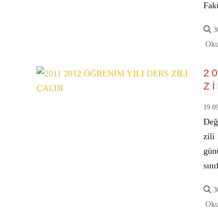
Fak
30
Oku
2
Zİ
19.0
Değe
zili
gün
sını
30
Oku