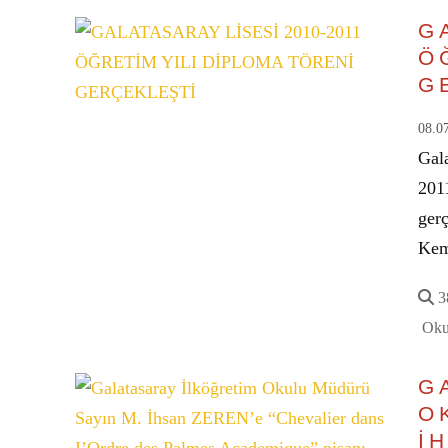
G
Ö
G
08.0
Gal
201
ger
Kem
38
Oku
G
O
İ