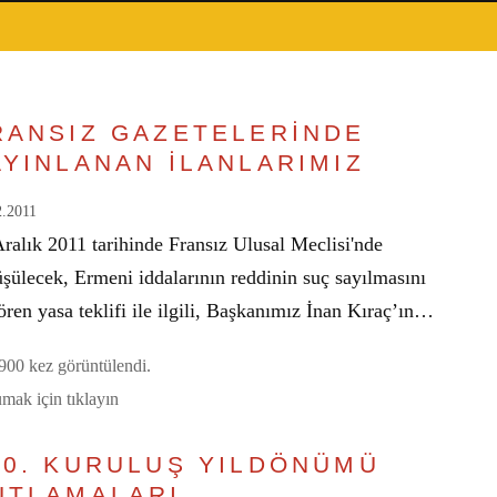
RANSIZ GAZETELERİNDE
AYINLANAN İLANLARIMIZ
2.2011
ralık 2011 tarihinde Fransız Ulusal Meclisi'nde
şülecek, Ermeni iddalarının reddinin suç sayılmasını
ren yasa teklifi ile ilgili, Başkanımız İnan Kıraç’ın…
00 kez görüntülendi.
mak için tıklayın
30. KURULUŞ YILDÖNÜMÜ
UTLAMALARI