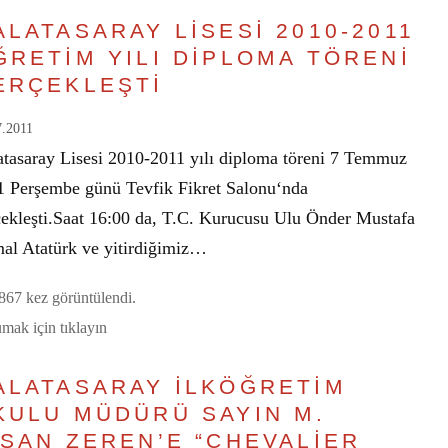
ALATASARAY LİSESİ 2010-2011
ĞRETİM YILI DİPLOMA TÖRENİ
ERÇEKLEŞTİ
7.2011
atasaray Lisesi 2010-2011 yılı diploma töreni 7 Temmuz
1 Perşembe günü Tevfik Fikret Salonu‘nda
çekleşti.Saat 16:00 da, T.C. Kurucusu Ulu Önder Mustafa
al Atatürk ve yitirdiğimiz…
67 kez görüntülendi.
mak için tıklayın
ALATASARAY İLKÖĞRETİM
KULU MÜDÜRÜ SAYIN M.
HSAN ZEREN’E “CHEVALİER