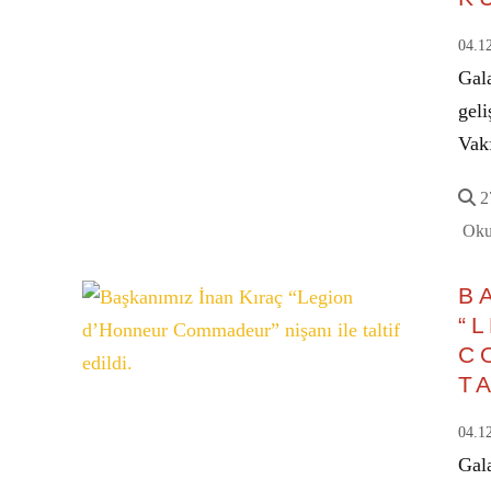
04.1
Gala
gel
Vak
27
Oku
B
“
C
TA
04.1
Gal