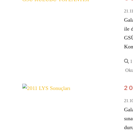
21.1
Gal
ile 
GSÜ
Kom
1 
Oku
2
21.1
Gala
sına
du